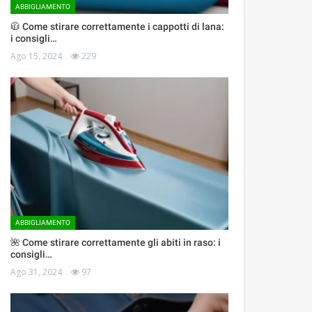
ABBIGLIAMENTO
🧥 Come stirare correttamente i cappotti di lana:
i consigli…
Ago 15, 2024
229
ABBIGLIAMENTO
🌺 Come stirare correttamente gli abiti in raso: i
consigli…
Ago 31, 2024
97