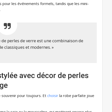
 pour les événements formels, tandis que les mini-
.
 de perles de verre est une combinaison de
e classiques et modernes. »
stylée avec décor de perles
age
e souvenir pour toujours. Et
choisir
la robe parfaite joue
me la soie ou la mousseline, qui mettront encore plus