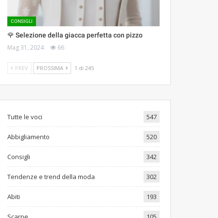
CONSIGLI
🌹 Selezione della giacca perfetta con pizzo
Mag 31, 2024
66
PREV
PROSSIMA
1 di 245
Tutte le voci
547
Abbigliamento
520
Consigli
342
Tendenze e trend della moda
302
Abiti
193
Scarpe
105