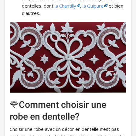
dentelles, dont
la Chantilly
,
la Guipure
et bien
d’autres.
🌹Comment choisir une
robe en dentelle?
Choisir une robe avec un décor en dentelle n’est pas