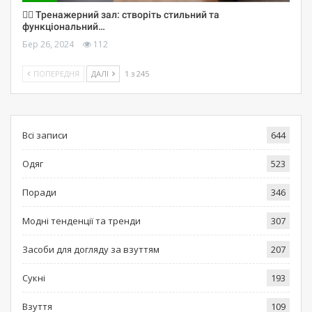
🏋️‍♀️ Тренажерний зал: створіть стильний та
функціональний…
Бер 26, 2024
112
ПОПЕРЕДНЯ
ДАЛІ
1 з 245
Всі записи
644
Одяг
523
Поради
346
Модні тенденції та тренди
307
Засоби для догляду за взуттям
207
Сукні
193
Взуття
109