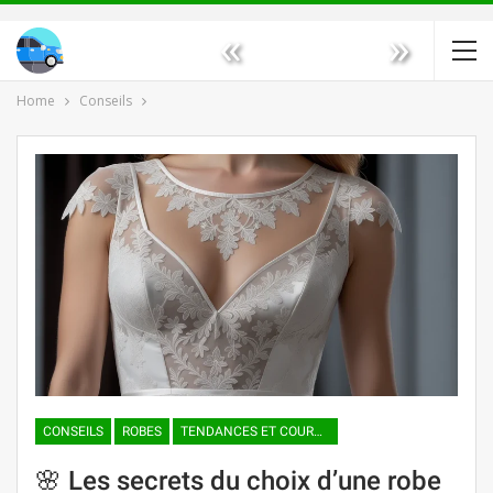
«
»
Home
Conseils
CONSEILS
ROBES
TENDANCES ET COURANTS DE MODE
🌸 Les secrets du choix d’une robe