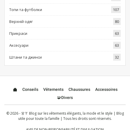
Топи та футболки
107
Верхній одяг
80
Прикраси
63
Аксесуари
63
Штани та джинси
32
Conseils
Vêtements
Chaussures
Accessoires
🧩Divers
© 2026 - 👗👔 Blog sur les vêtements élégants, la mode et le style | Blog
utile pour toute la famille | Tous les droits sont réservés.
AVIS DE NON-RESPONSABILITÉ ET DIVULGATION