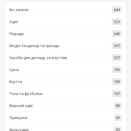
Всі записи
644
Одяг
523
Поради
346
Модні тенденції та тренди
307
Засоби для догляду за взуттям
207
Сукні
193
Взуття
109
Топи та футболки
107
Верхній одяг
80
Прикраси
63
Аксесуари
63