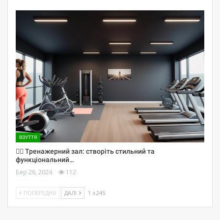
ВЗУТТЯ
🏋️‍♀️ Тренажерний зал: створіть стильний та
функціональний…
Бер 26, 2024
112
ПОПЕРЕДНЯ
ДАЛІ
1 з 245