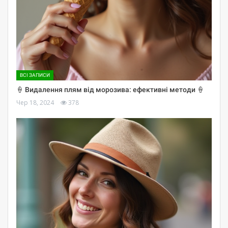
ВСІ ЗАПИСИ
🍦 Видалення плям від морозива: ефективні методи 🍦
Чер 18, 2024
378