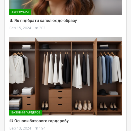
АКСЕСУАРИ
🎩 Як підібрати капелюх до образу
Бер 15, 2024
202
БАЗОВИЙ ГАРДЕРОБ
🧥 Основи базового гардеробу
Бер 13, 2024
194