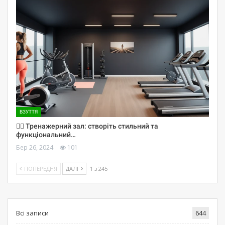
ВЗУТТЯ
🏋️‍♀️ Тренажерний зал: створіть стильний та
функціональний…
Бер 26, 2024
101
ПОПЕРЕДНЯ
ДАЛІ
1 з 245
Всі записи
644