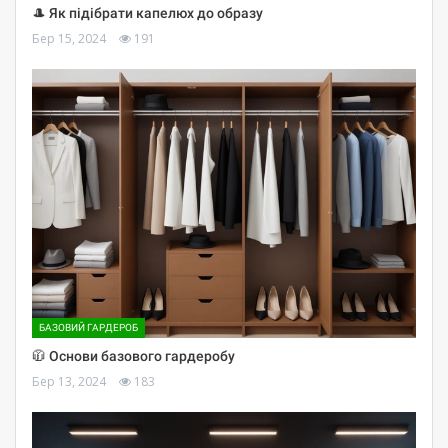
🎩 Як підібрати капелюх до образу
Бер 15, 2024
191
БАЗОВИЙ ГАРДЕРОБ
🧥 Основи базового гардеробу
Бер 13, 2024
183