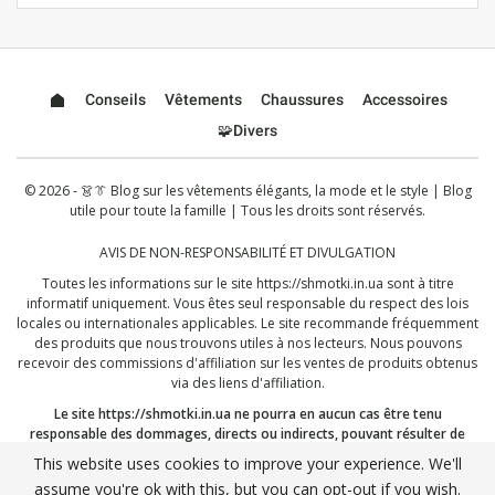
Conseils
Vêtements
Chaussures
Accessoires
🧩Divers
© 2026 - 👗👔 Blog sur les vêtements élégants, la mode et le style | Blog
utile pour toute la famille | Tous les droits sont réservés.
AVIS DE NON-RESPONSABILITÉ ET DIVULGATION
Toutes les informations sur le site
https://shmotki.in.ua
sont à titre
informatif uniquement. Vous êtes seul responsable du respect des lois
locales ou internationales applicables. Le site recommande fréquemment
des produits que nous trouvons utiles à nos lecteurs. Nous pouvons
recevoir des commissions d'affiliation sur les ventes de produits obtenus
via des liens d'affiliation.
Le site
https://shmotki.in.ua
ne pourra en aucun cas être tenu
responsable des dommages, directs ou indirects, pouvant résulter de
l'utilisation ou de la mauvaise utilisation des informations publiées ici. En
This website uses cookies to improve your experience. We'll
continuant, vous reconnaissez avoir lu et accepté l'intégralité de notre
assume you're ok with this, but you can opt-out if you wish.
avertissement
, et notre
Politique de confidentialité
.