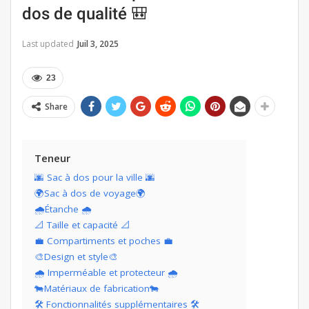
dos de qualité 🎒
Last updated
Juil 3, 2025
23
Share
Teneur
🌆 Sac à dos pour la ville 🌆
🌍Sac à dos de voyage🌍
🌧Étanche 🌧
📐 Taille et capacité 📐
💼 Compartiments et poches 💼
🎨Design et style🎨
🌧 Imperméable et protecteur 🌧
🐄Matériaux de fabrication🐄
🛠 Fonctionnalités supplémentaires 🛠