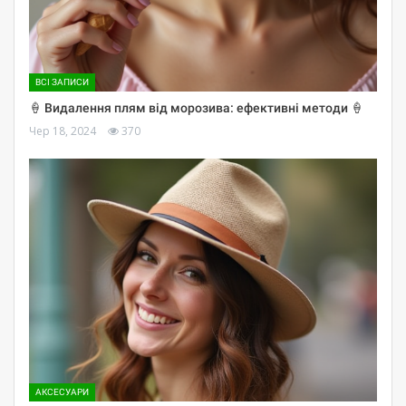
ВСІ ЗАПИСИ
🍦 Видалення плям від морозива: ефективні методи 🍦
Чер 18, 2024
370
АКСЕСУАРИ