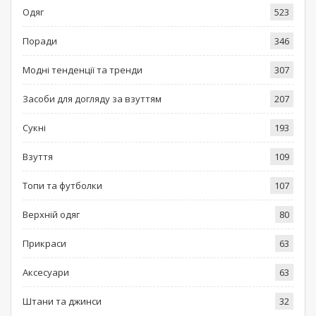
Одяг
523
Поради
346
Модні тенденції та тренди
307
Засоби для догляду за взуттям
207
Сукні
193
Взуття
109
Топи та футболки
107
Верхній одяг
80
Прикраси
63
Аксесуари
63
Штани та джинси
32