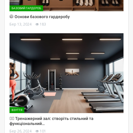
БАЗОВИЙ ГАРДЕРОБ
🧥 Основи базового гардеробу
Бер 13, 2024
183
ВЗУТТЯ
🏋️‍♀️ Тренажерний зал: створіть стильний та
функціональний…
Бер 26, 2024
101