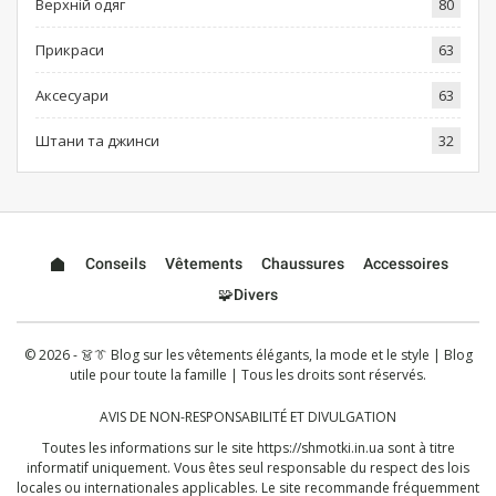
Верхній одяг
80
Прикраси
63
Аксесуари
63
Штани та джинси
32
Conseils
Vêtements
Chaussures
Accessoires
🧩Divers
© 2026 - 👗👔 Blog sur les vêtements élégants, la mode et le style | Blog
utile pour toute la famille | Tous les droits sont réservés.
AVIS DE NON-RESPONSABILITÉ ET DIVULGATION
Toutes les informations sur le site
https://shmotki.in.ua
sont à titre
informatif uniquement. Vous êtes seul responsable du respect des lois
locales ou internationales applicables. Le site recommande fréquemment