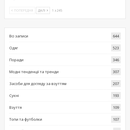
ПОПЕРЕДНЯ
ДАЛІ
1 з 245
Всі записи
644
Одяг
523
Поради
346
Модні тенденції та тренди
307
Засоби для догляду за взуттям
207
Сукні
193
Взуття
109
Топи та футболки
107