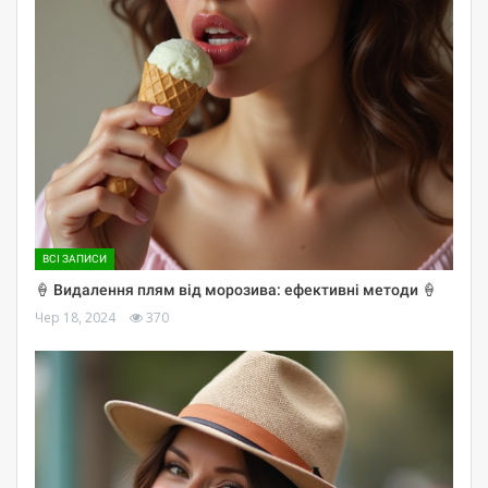
ВСІ ЗАПИСИ
🍦 Видалення плям від морозива: ефективні методи 🍦
Чер 18, 2024
370