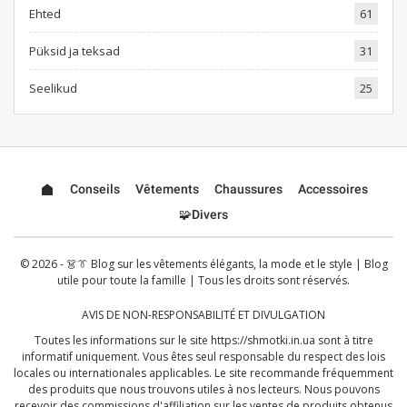
Ehted
61
Püksid ja teksad
31
Seelikud
25
Conseils
Vêtements
Chaussures
Accessoires
🧩Divers
© 2026 - 👗👔 Blog sur les vêtements élégants, la mode et le style | Blog
utile pour toute la famille | Tous les droits sont réservés.
AVIS DE NON-RESPONSABILITÉ ET DIVULGATION
Toutes les informations sur le site
https://shmotki.in.ua
sont à titre
informatif uniquement. Vous êtes seul responsable du respect des lois
locales ou internationales applicables. Le site recommande fréquemment
des produits que nous trouvons utiles à nos lecteurs. Nous pouvons
recevoir des commissions d'affiliation sur les ventes de produits obtenus