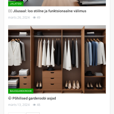
JALATSID
🏋️‍♀️ Jõusaal: loo stiilne ja funktsionaalne välimus
märts 26, 2024
49
BAASGARDEROOB
🧥 Põhilised garderoobi asjad
märts 13, 2024
48