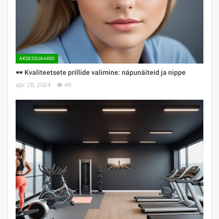
AKSESSUAARID
🕶 Kvaliteetsete prillide valimine: näpunäiteid ja nippe
apr 28, 2024
49