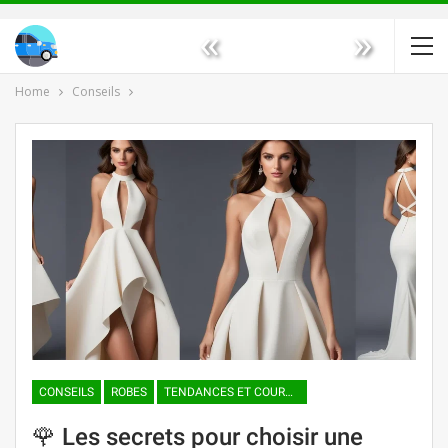
«
»
Home
Conseils
CONSEILS
ROBES
TENDANCES ET COURANTS DE MODE
🌹 Les secrets pour choisir une