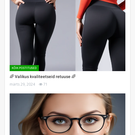
KÕIK POSTITUSED
🌈 Valikus kvaliteetseid retuuse 🌈
märts 29, 2024
71