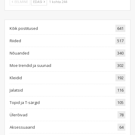
EELMINE
EDASI
1 kohta 244
Kõik postitused
641
Riided
517
Nõuanded
340
Moe trendid ja suunad
302
Kleidid
192
Jalatsid
116
Topid ja T-särgid
105
Ülerõivad
78
Aksessuaarid
64