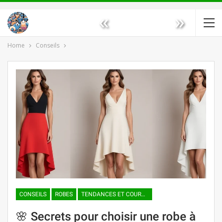
«
»
Home
Conseils
CONSEILS
ROBES
TENDANCES ET COURANTS DE MODE
🌸 Secrets pour choisir une robe à