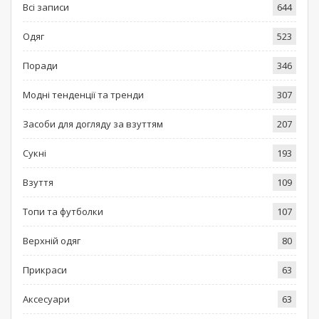
Всі записи
644
Одяг
523
Поради
346
Модні тенденції та тренди
307
Засоби для догляду за взуттям
207
Сукні
193
Взуття
109
Топи та футболки
107
Верхній одяг
80
Прикраси
63
Аксесуари
63