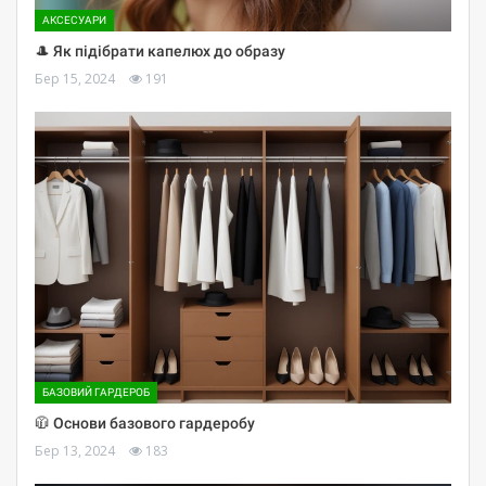
АКСЕСУАРИ
🎩 Як підібрати капелюх до образу
Бер 15, 2024
191
БАЗОВИЙ ГАРДЕРОБ
🧥 Основи базового гардеробу
Бер 13, 2024
183