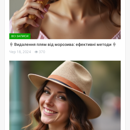
ВСІ ЗАПИСИ
🍦 Видалення плям від морозива: ефективні методи 🍦
Чер 18, 2024
370