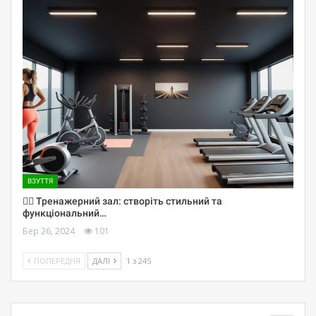
ВЗУТТЯ
🏋️‍♀️ Тренажерний зал: створіть стильний та
функціональний…
Бер 26, 2024
101
ПОПЕРЕДНЯ
ДАЛІ
1 з 245